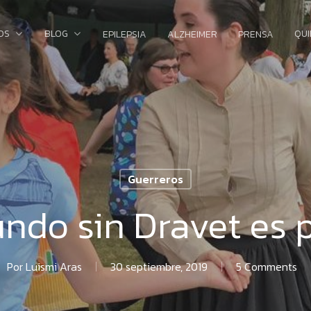
OS
BLOG
QU
EPILEPSIA
ALZHEIMER
PRENSA
Guerreros
do sin Dravet es 
Por
Luismi Aras
30 septiembre, 2019
5 Comments