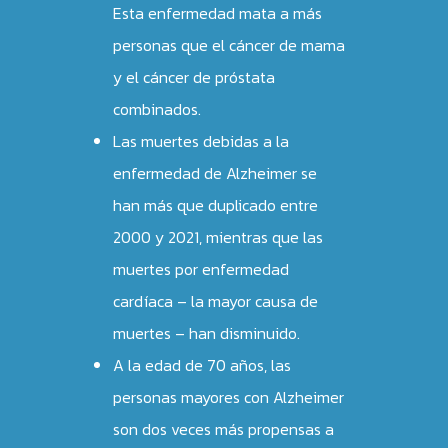
Esta enfermedad mata a más
personas que el cáncer de mama
y el cáncer de próstata
combinados.
Las muertes debidas a la
enfermedad de Alzheimer se
han más que duplicado entre
2000 y 2021, mientras que las
muertes por enfermedad
cardíaca – la mayor causa de
HOME
muertes – han disminuido.
PRODUCTOS
A la edad de 70 años, las
personas mayores con Alzheimer
SERAS
BLOG
son dos veces más propensas a
DREAMER
TODO
EPILEPSIA