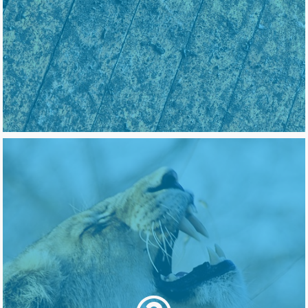
expresar su deseo respecto a esta y otras
cuestiones vinculadas a su atención y
cuidado cuando el avance de la enfermedad
se lo impida.
cuáles son las
Todavía se desconocen
causas que originan el Alzheimer. Cada vez
son más las evidencias que apoyan la idea
de que no hay una única causa, sino que son
varios los factores que pueden incidir en su
posible desarrollo. El principal factor es la