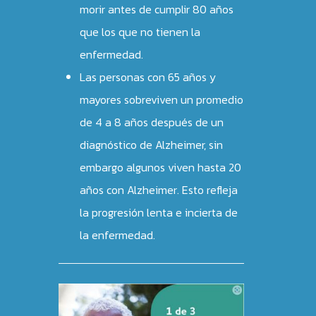
morir antes de cumplir 80 años
GUERREROS
ALZHEIMER
que los que no tienen la
enfermedad.
EPILEPSIA
PRENSA
Las personas con 65 años y
CORPORACIÓN
QUIENES SOMOS
mayores sobreviven un promedio
EQUIPO
EQUIPO
de 4 a 8 años después de un
diagnóstico de Alzheimer, sin
COLABORACIONES
CONTÁCTANOS
embargo algunos viven hasta 20
años con Alzheimer. Esto refleja
la progresión lenta e incierta de
la enfermedad.