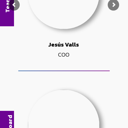
Team
Jesús Valls
COO