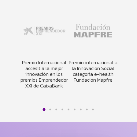
nnovación
Premio Internacional
Premio internacional a
Premio 
olucion
accesit a la mejor
la Innovación Social
d_Lab
IC de
innovación en los
categoria e-health
por M
Vodafone
premios Emprendedor
Fundación Mapfre
Capita
XXI de CaixaBank