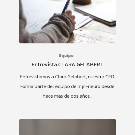
DREAMER
TODO
EPILEPSIA
GUERREROS
ALZHEIMER
EPILEPSIA
PRENSA
CORPORACIÓN
QUIENES SOMOS
Equipo
Entrevista CLARA GELABERT
EQUIPO
EQUIPO
Entrevistamos a Clara Gelabert, nuestra CFO.
COLABORACIONES
CONTÁCTANOS
Forma parte del equipo de mjn-neuro desde
hace más de dos años…