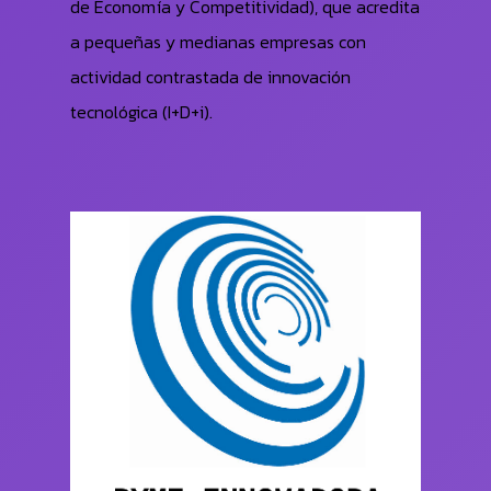
de Economía y Competitividad), que acredita
a pequeñas y medianas empresas con
actividad contrastada de innovación
tecnológica (I+D+i).