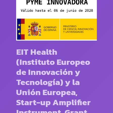
EIT Health
(Instituto Europeo
de Innovación y
Tecnología) y la
Unión Europea,
Start-up Amplifier
Instrument. Grant