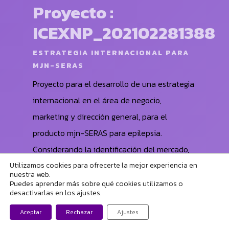
Proyecto :
ICEXNP_202102281388
ESTRATEGIA INTERNACIONAL PARA
MJN-SERAS
Proyecto para el desarrollo de una estrategia
internacional en el área de negocio,
marketing y dirección general, para el
producto mjn-SERAS para epilepsia.
Considerando la identificación del mercado,
el nicho del producto, la competencia y los
Utilizamos cookies para ofrecerte la mejor experiencia en
nuestra web.
canales de comercialización.
Puedes aprender más sobre qué cookies utilizamos o
desactivarlas en los ajustes.
Contacta con nosotros al momento
Realizado en colaboración con el consultor
Aceptar
Rechazar
Ajustes
Wilhelm Lappe.