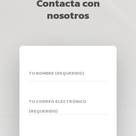
Contacta con
GUERREROS
ALZHEIMER
nosotros
EPILEPSIA
PRENSA
CORPORACIÓN
QUIENES SOMOS
EQUIPO
EQUIPO
COLABORACIONES
CONTÁCTANOS
TU NOMBRE (REQUERIDO)
TU CORREO ELECTRÓNICO
(REQUERIDO)