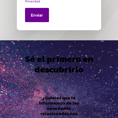
Privacidad
.
Sé el primero en
descubrirlo
¿Quieres que te
informemos de las
novedades
relacionadas con