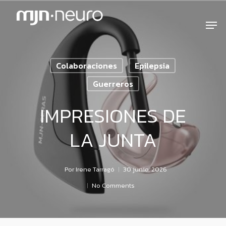
Colaboraciones
Epilepsia
Guerreros
IMPRESIONES DE
LA JUNTA
Por
Irene Tarragó
30 junio, 2026
No Comments