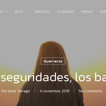
OS
BLOG
QU
EPILEPSIA
ALZHEIMER
PRENSA
Guerreros
nseguridades, los b
Por
Irene Tarragó
4 noviembre, 2019
No Comments