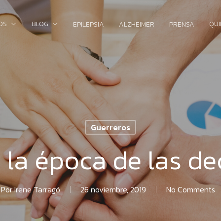
OS
BLOG
QU
EPILEPSIA
ALZHEIMER
PRENSA
Guerreros
 la época de las de
Por
Irene Tarragó
26 noviembre, 2019
No Comments