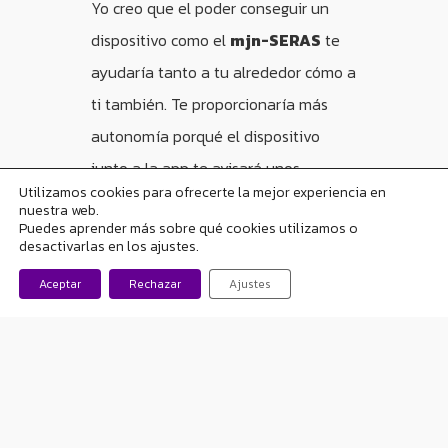
Yo creo que el poder conseguir un
dispositivo como el
mjn-SERAS
te
ayudaría tanto a tu alrededor cómo a
ti también. Te proporcionaría más
autonomía porqué el dispositivo
junto a la app te avisará unos
Utilizamos cookies para ofrecerte la mejor experiencia en
minutos antes de la crisis, y entonces
nuestra web.
Puedes aprender más sobre qué cookies utilizamos o
te podrías sentar y esperar a que
desactivarlas en los ajustes.
baje el nivel de riesgo de crisis en la
Aceptar
Rechazar
Ajustes
app. También más tranquilidad,
porqué no estarías pendiente todo el
rato de “y si la tengo ahora y me
hago daño”, o “me quedo en casa
porqué creo que tendré una crisis y