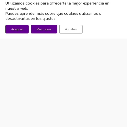
Utilizamos cookies para ofrecerte la mejor experiencia en
epiléptica con estado epiléptico durante
nuestra web.
Puedes aprender más sobre qué cookies utilizamos o
el sueño. Esto después de un año de
desactivarlas en los ajustes.
visitas en un hospital privado, con un
Aceptar
Rechazar
Ajustes
gran coste económico. Llega un momento
en el que
nos dicen que han visto una
lesión en el lado izquierdo del
cerebro y que se puede operar;
el
coste de la intervención era de 35.000
euros;
solicitamos que nos atiendan
en un hospital público y nos derivan
a San Juan de Dios, donde nos dicen
que son reacios a la operación
.
Después de un seguimiento a la niña,