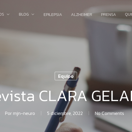
OS
BLOG
QU
EPILEPSIA
ALZHEIMER
PRENSA
Equipo
evista CLARA GEL
Por
mjn-neuro
5 diciembre, 2022
No Comments