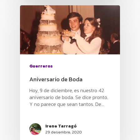
SERAS
BLOG
DREAMER
TOT
EPILÈPSIA
GUERRERS
ALZHEIMER
EPILÈPSIA
PREMSA
CORPORACIÓ
QUI SOM
Guerreros
EQUIP
EQUIP
Aniversario de Boda
Hoy, 9 de diciembre, es nuestro 42
COL·LABORACIONS
CONTACTA’NS
aniversario de boda. Se dice pronto.
Y no parece que sean tantos. De…
Irene Tarragó
29 desembre, 2020