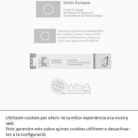
Utilitzem cookies per oferir-te la millor experiència a la nostra
web.
© 2026 mjn-neuro. Dirección: Avenida Juan Carlos
Pots aprendre més sobre quines cookies utilitzem o desactivar-
I, nº 184, bajos derecho. Blanes, CP17300 España
les a la configuració.