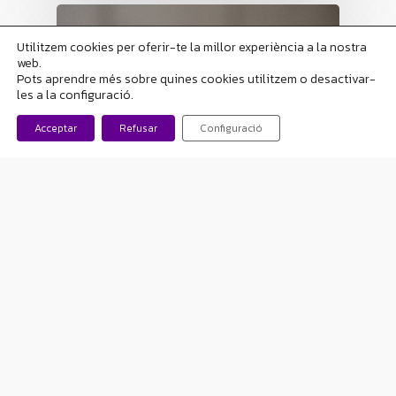
Utilitzem cookies per oferir-te la millor experiència a la nostra
web.
Pots aprendre més sobre quines cookies utilitzem o desactivar-
les a la configuració.
Acceptar
Refusar
Configuració
Corporación
Equipo
Hitos 2020
Llegamos al final de 2020, nos
gustaría felicitar a todos los que han
puesto un granito de arena en
nuestro…
mjn-neuro
1 gener, 2021