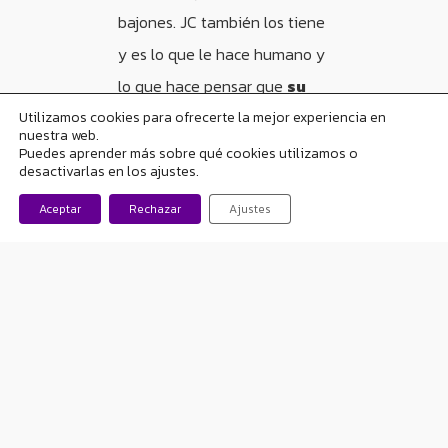
bajones. JC también los tiene
y es lo que le hace humano y
lo que hace pensar que
su
actitud es imitable
, que
Utilizamos cookies para ofrecerte la mejor experiencia en
nuestra web.
todos podemos
aprender
Puedes aprender más sobre qué cookies utilizamos o
desactivarlas en los ajustes.
de él
, incluso, que cuando
Aceptar
Rechazar
Ajustes
uno se cae,
es posible
volver a levantarse
, si se
quiere. La vida es así.
No quiero olvidarme de
mencionar en esta entrada la
II Feria de Investigación sobre
la Epilepsia
, a la que asistí el