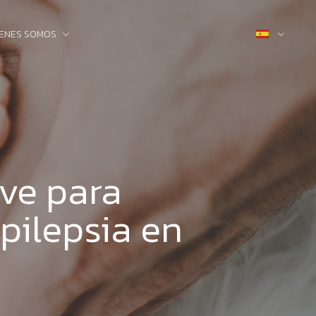
IENES SOMOS
rve para
epilepsia en