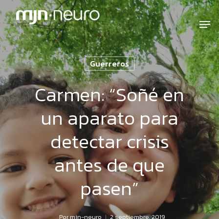
Guerreros
Carmen: “Soñé en
un aparato para
detectar crisis
antes de que
pasen”
Por
mjn-neuro
2 septiembre, 2019