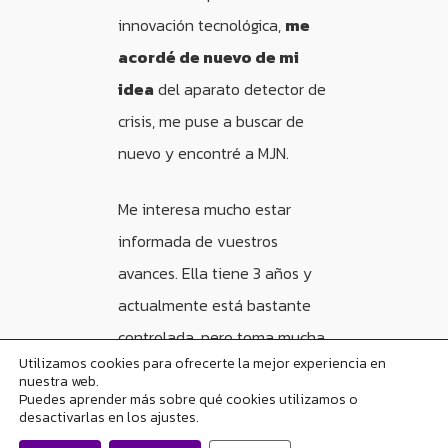
innovación tecnológica,
me
acordé de nuevo de mi
idea
del aparato detector de
crisis, me puse a buscar de
nuevo y encontré a MJN.
Me interesa mucho estar
informada de vuestros
avances. Ella tiene 3 años y
actualmente está bastante
controlada, pero toma mucha
Utilizamos cookies para ofrecerte la mejor experiencia en
medicación, y creo que con
nuestra web.
Puedes aprender más sobre qué cookies utilizamos o
aparatos como el que están
desactivarlas en los ajustes.
desarrollando quizá podrían