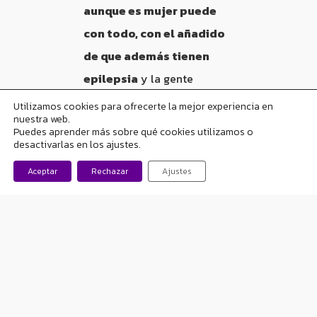
aunque es mujer puede
con todo, con el añadido
de que además tienen
epilepsia
y la gente
desconfía de su afectación.
Utilizamos cookies para ofrecerte la mejor experiencia en
nuestra web.
Puedes aprender más sobre qué cookies utilizamos o
Qué aconsejaría a un
desactivarlas en los ajustes.
afectado de epilepsia?
Aceptar
Rechazar
Ajustes
Lo que yo siempre digo es
que hay que
normalizar la
situación
. Primero,
informarse bien:
es
importante buscar toda
la información necesaria,