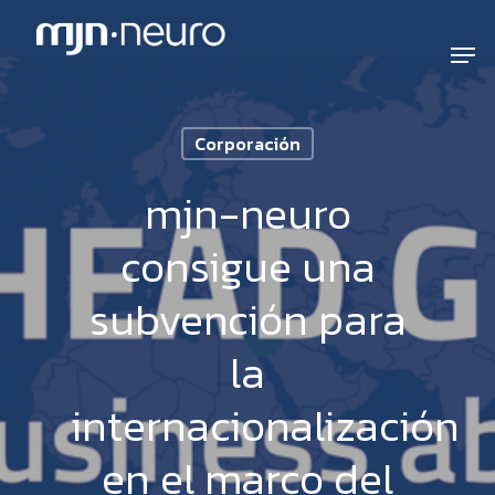
Corporación
mjn-neuro
consigue una
subvención para
la
internacionalización
en el marco del