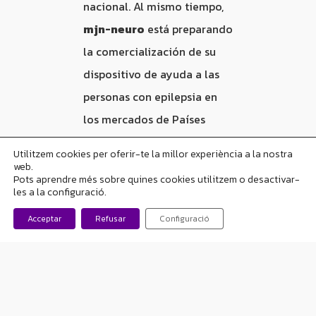
nacional. Al mismo tiempo,
mjn-neuro
está preparando
la comercialización de su
dispositivo de ayuda a las
personas con epilepsia en
los mercados de Países
Bajos, Alemania y Reino
Utilitzem cookies per oferir-te la millor experiència a la nostra
Unido. La participación en el
web.
Pots aprendre més sobre quines cookies utilitzem o desactivar-
programa BRIDGEHEAD es
les a la configuració.
una gran oportunidad para
Acceptar
Refusar
Configuració
mjn-neuro
y nos permitirá
mejorar el conocimiento de
estos mercados, además de
ayudarnos a preparar una