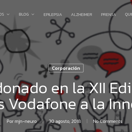
OS
BLOG
QU
EPILEPSIA
ALZHEIMER
PRENSA
Corporación
onado en la XII Edi
 Vodafone a la In
Por
mjn-neuro
30 agosto, 2018
No Comments