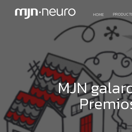
PRODUCT
HOME
MJN galard
Premios