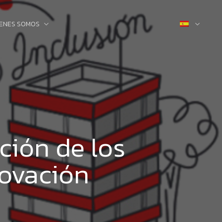
IENES SOMOS
ción de los
novación