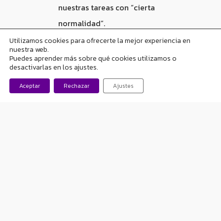
nuestras tareas con “cierta
normalidad”.
Utilizamos cookies para ofrecerte la mejor experiencia en
nuestra web.
Tenemos por delante
Puedes aprender más sobre qué cookies utilizamos o
muchísimo trabajo para
desactivarlas en los ajustes.
cumplir nuestro objetivo
Aceptar
Rechazar
Ajustes
de poder ayudar a
personas con epilepsia
gracias a nuestra solución
tecnológica. Y estos días
continuamos avanzando con
la idea de cumplir nuestras
metas durante este 2020.
Estos días