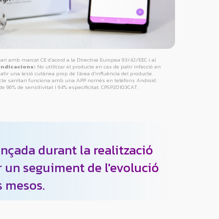
ri amb marcat CE d’acord a la Directiva Europea 93/42/EEC i al
indicacions:
No utilitzar el producte en cas de patir infecció en
patir una lesió cutànea prop de l’àrea d’influència del producte.
te sanitari funciona amb una APP només en telèfons Android.
 de 96% de sensitivitat i 94% especificitat. CPSP20103CAT.
nçada durant la realització
er un seguiment de l'evolució
s mesos.