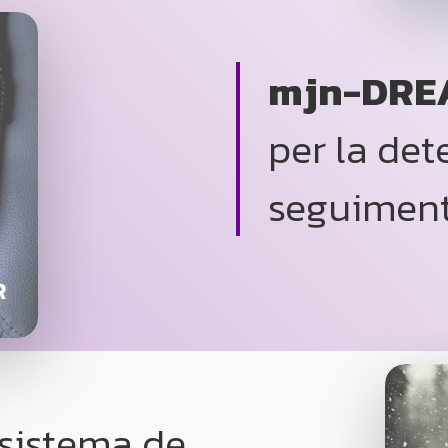
mjn-DRE
per la det
seguiment
sistema de