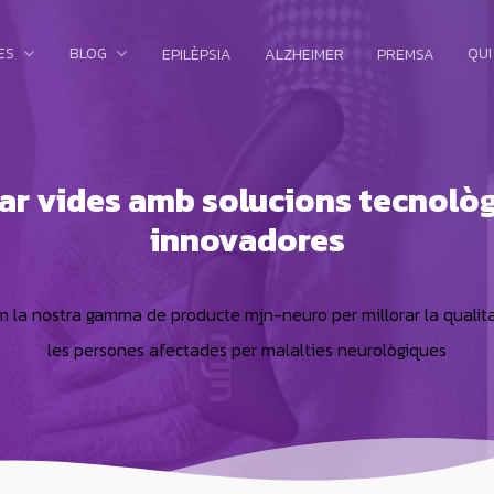
ES
BLOG
QUI
EPILÈPSIA
ALZHEIMER
PREMSA
rar vides amb solucions tecnolò
innovadores
 la nostra gamma de producte mjn-neuro per millorar la qualit
les persones afectades per malalties neurològiques