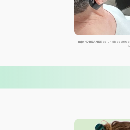
mjn-DREAMER
és un dispositiu e
D