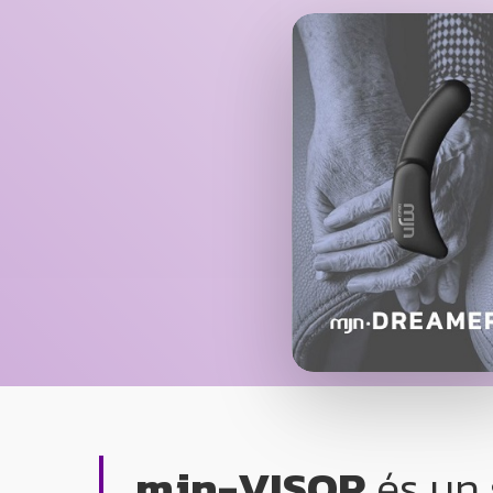
mjn-VISOR
és un 