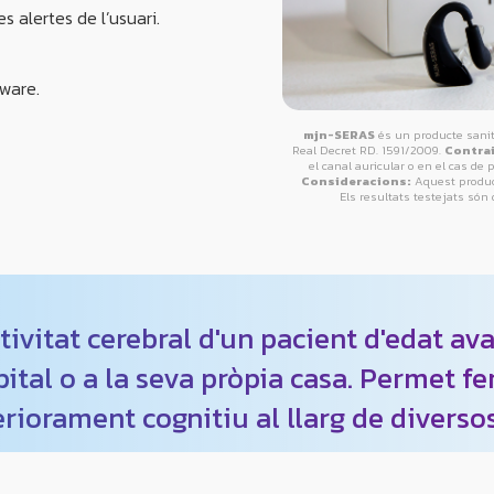
s alertes de l’usuari.
tware.
mjn-SERAS
és un producte sanita
Real Decret RD. 1591/2009.
Contra
el canal auricular o en el cas de 
Consideracions:
Aquest produc
Els resultats testejats són
ivitat cerebral d'un pacient d'edat ava
pital o a la seva pròpia casa. Permet f
eriorament cognitiu al llarg de diverso