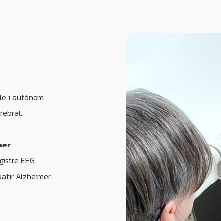
ble i autònom.
rebral.
mer
.
gistre EEG.
patir Alzheimer.