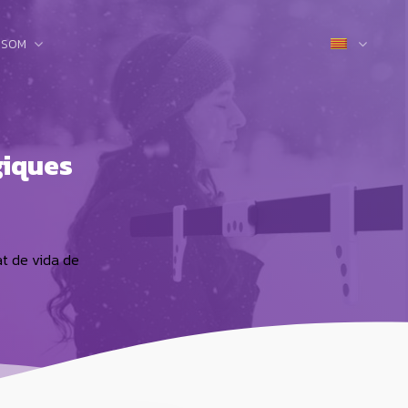
 SOM
giques
at de vida de