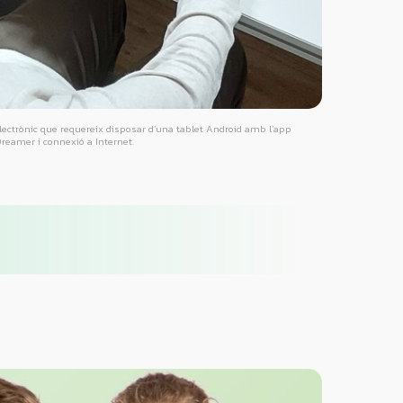
lectrònic que requereix disposar d’una tablet Android amb l’app
reamer i connexió a Internet.