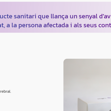
te sanitari que llança un senyal d'avís
at, a la persona afectada i als seus con
rebral.
.