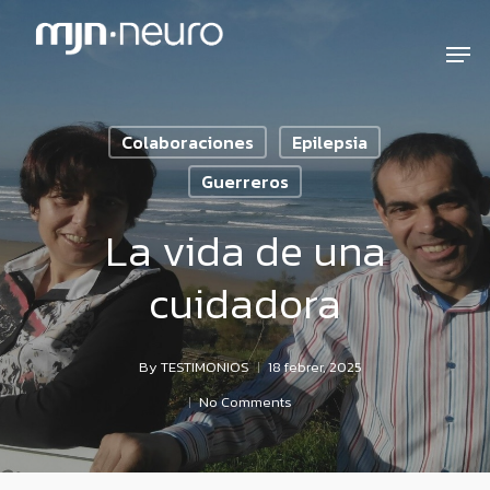
Colaboraciones
Epilepsia
Guerreros
La vida de una
cuidadora
By
TESTIMONIOS
18 febrer, 2025
No Comments