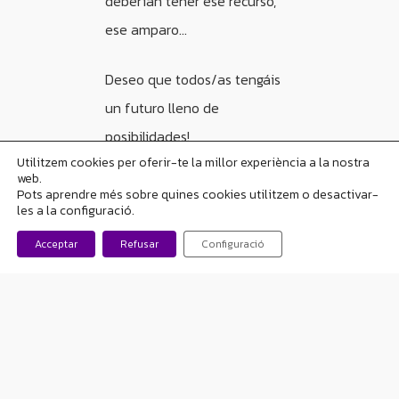
deberían tener ese recurso,
ese amparo…
Deseo que todos/as tengáis
un futuro lleno de
posibilidades!
Utilitzem cookies per oferir-te la millor experiència a la nostra
web.
Teresa.
Pots aprendre més sobre quines cookies utilitzem o desactivar-
les a la configuració.
Acceptar
Refusar
Configuració
Love
Share
2
Tweet
Share
Pin