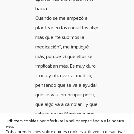
hacía.
Cuando se me empezó a
plantear en las consultas algo
más que “te subimos la
medicación”, me impliqué
más, porque ví que ellos se
implicaban más. Es muy duro
ir una y otra vez al médico,
pensando que te va a ayudar,
que se va a preocupar por ti,
que algo va a cambiar… y que
solo te dé un fármaco o que
Utilitzem cookies per oferir-te la millor experiència a la nostra
te suba el fármaco.
web.
Pots aprendre més sobre quines cookies utilitzem o desactivar-
También te das cuenta de