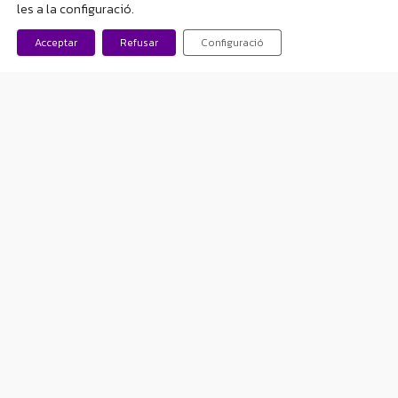
les a la configuració.
que tu problema no es tan
Acceptar
Refusar
Configuració
grave cuando miras el mundo
a tu alrededor, otras
discapacidades y como
afectan en la vida de esas
personas. Hay muchos tipos
de epilepsia, muchos tipos de
descontrol en las crisis y
muchas personas que no solo
tienen epilepsia.
Naturalizar la epilepsia me
parece clave, decirlo sin
problema y sin que nos
echemos a llorar, no nos