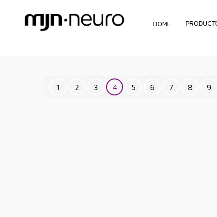
PRODUCT
HOME
1
2
3
4
5
6
7
8
9