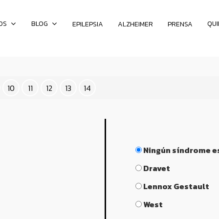
OS
BLOG
QU
EPILEPSIA
ALZHEIMER
PRENSA
10
11
12
13
14
Síndrome
de
Ningún síndrome e
epilepsia
Dravet
Lennox Gestault
West