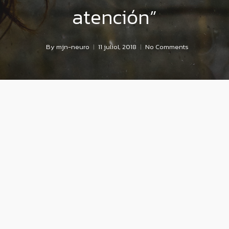
atención”
By
mjn-neuro
11 juliol, 2018
No Comments