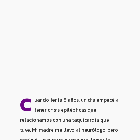
C
uando tenía 8 años, un día empecé a
tener crisis epilépticas que
relacionamos con una taquicardia que
tuve. Mi madre me llevó al neurólogo, pero
según él, lo que yo quería era llamar la