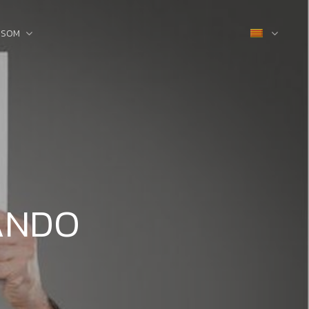
 SOM
ANDO