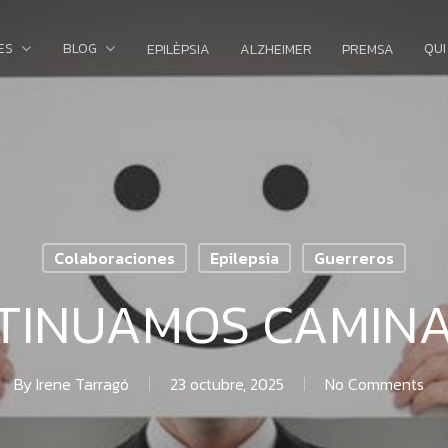
ES
BLOG
QUI
EPILÈPSIA
ALZHEIMER
PREMSA
Colaboraciones
Epilepsia
Guerreros
TINUAMOS CAMIN
By
Irene Tarragó
23 octubre, 2025
No Comments