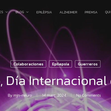
ES
BLOG
QUI
EPILÈPSIA
ALZHEIMER
PREMSA
Colaboraciones
Epilepsia
Guerreros
, Día Internacional 
By
mjn-neuro
14 març, 2024
No Comments