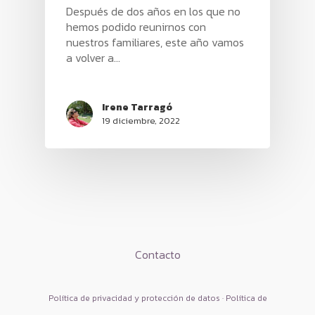
Después de dos años en los que no
hemos podido reunirnos con
nuestros familiares, este año vamos
a volver a…
Irene Tarragó
19 diciembre, 2022
HOME
Contacto
PRODUCTOS
Política de privacidad y protección de datos · Política de
SERAS
BLOG