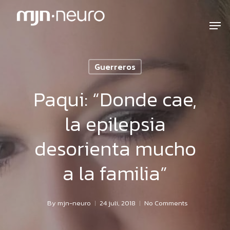
Guerreros
Paqui: “Donde cae,
la epilepsia
desorienta mucho
a la familia”
By
mjn-neuro
24 juli, 2018
No Comments