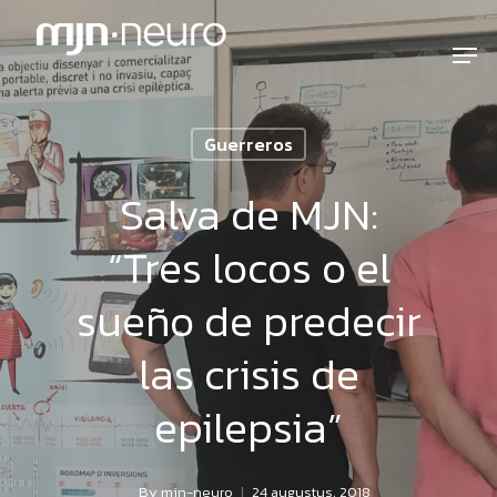
Guerreros
Salva de MJN:
“Tres locos o el
sueño de predecir
las crisis de
epilepsia”
By
mjn-neuro
24 augustus, 2018