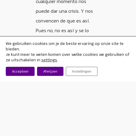
cualquier momento nos
puede dar una crisis. Y nos
convencen de que es así.
Pues no, no es así y se lo
tenemos que demostrar. Que
We gebruiken cookies om je de beste ervaring op onze site te
bieden.
no nos acobarden, que
Je kunt meer te weten komen over welke cookies we gebruiken of
nosotros somos capaces de
ze uitschakelen in
settings
.
hacer muchas cosas y de
Accepteer
Afwijzen
Instellingen
hacerlas bien. Hay que
enseñarles que la epilepsia
es algo que va con nosotros
pero que no nos limita.
Por eso, dar con una persona
como mi marido para mí ha