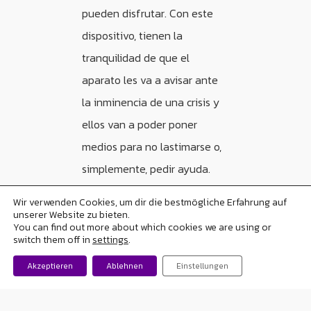
pueden disfrutar. Con este
dispositivo, tienen la
tranquilidad de que el
aparato les va a avisar ante
la inminencia de una crisis y
ellos van a poder poner
medios para no lastimarse o,
simplemente, pedir ayuda.
Esto es muy grande, porque
Wir verwenden Cookies, um dir die bestmögliche Erfahrung auf
su calidad de vida mejora
unserer Website zu bieten.
You can find out more about which cookies we are using or
muchísimo.
switch them off in
settings
.
Akzeptieren
Ablehnen
Einstellungen
Además, responde a un acto
de amor de un padre hacia su