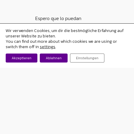
Espero que lo puedan
comercializar cuanto antes ya
Wir verwenden Cookies, um dir die bestmögliche Erfahrung auf
unserer Website zu bieten.
que a
muchas personas
,
You can find out more about which cookies we are using or
incluso acá en Argentina y
switch them off in
settings
.
supongo alrededor del
Akzeptieren
Ablehnen
Einstellungen
mundo,
les cambiaría su
calidad de vida.
Love
Share
0
Tweet
Share