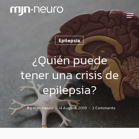
Epilepsia
¿Quién puede
tener una crisis de
epilepsia?
By
mjn-neuro
14 August, 2019
2 Comments